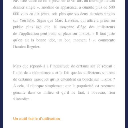
NP. Une vidéo de lui « prise sur
le vif lors du tournage de son
dernier single », anodine en apparence, a cumulé plus de
500
000 vues en dix jours, soit plus que ses deux derniers singles
sur YouTube. Signe que
Marc Lavoine, qui attire a priori un
public plus âgé que la moyenne d’âge des utilisateurs
de
l’application peut avoir sa place sur Tiktok. « Il faut juste
qu’on ait la bonne idée, au bon
moment ! », commente
Damien Regnier.
Mais que répond-il à l’inquiétude de certains sur ce réseau :
l’effet de « redondance » et le
fait que les utilisateurs saturent
de certaines musiques qu’ils entendent en boucle sur
Tiktok ?
À cela, il rétorque simplement que la popularité est rarement
gênante dans ce
milieu et qu’il ne faut, à nouveau, rien
s’interdire.
Un outil facile d’utilisation