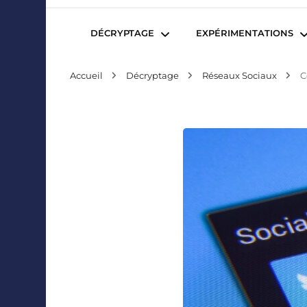
Mediafactory – Le blog des étudiants d'Audencia Sc
DÉCRYPTAGE
EXPÉRIMENTATIONS
Accueil
Décryptage
Réseaux Sociaux
C
Publicité et Marketing
Revues de presse
Journalisme et Médias
Podcasts
Réseaux Sociaux
Blogs
Audiovisuel
Webserie
Evènementiel
WebDoc
Edition et Littérature
Com’quiz
Jeux Vidéo
Créativité
Collaborations