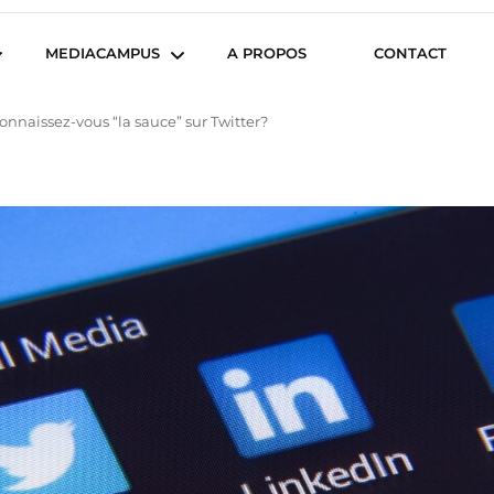
iencesCom
MEDIACAMPUS
A PROPOS
CONTACT
onnaissez-vous “la sauce” sur Twitter?
Île de Nantes
Isegoria
L’IA dans tous ses états
News du Campus
Com’Inside
Entreprises du
Mediacampus