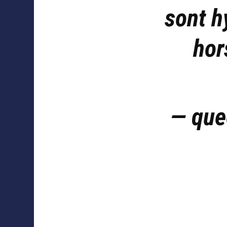
sont h
hor
— que