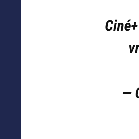
Ciné+
v
— 