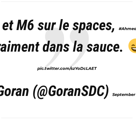
 et M6 sur le spaces,
#Ahmed
raiment dans la sauce.
pic.twitter.com/szYoDcLAET
Goran (@GoranSDC)
September 