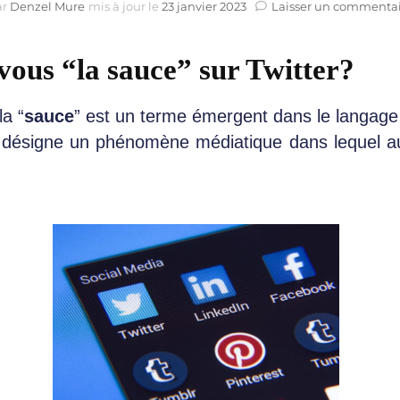
ar
Denzel Mure
mis à jour le
23 janvier 2023
Laisser un commenta
vous “la sauce” sur Twitter?
a “
sauce
” est un terme émergent dans le langage
l désigne un phénomène médiatique dans lequel au