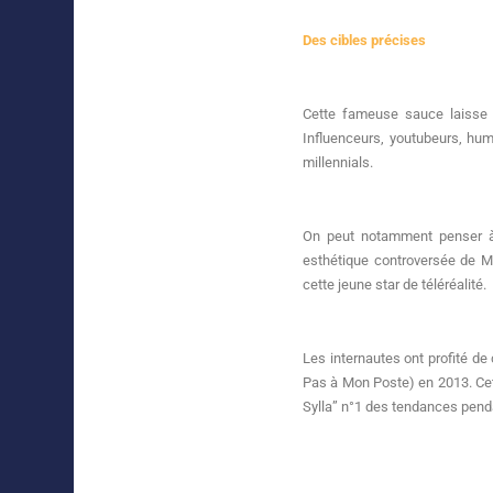
Des cibles précises
Cette fameuse sauce laisse l
Influenceurs, youtubeurs, hu
millennials.
On peut notamment penser à 
esthétique controversée de Ma
cette jeune star de téléréalité.
Les internautes ont profité d
Pas à Mon Poste) en 2013. Cet
Sylla” n°1 des tendances penda