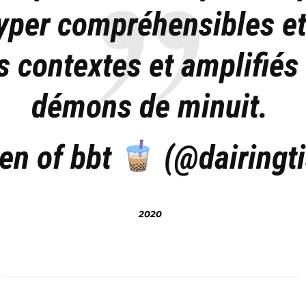
yper compréhensibles e
s contextes et amplifiés 
démons de minuit.
en of bbt
(@dairingt
2020