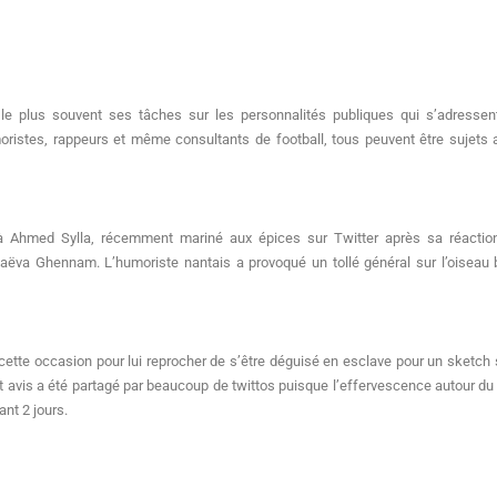
e plus souvent ses tâches sur les personnalités publiques qui s’adressent
moristes, rappeurs et même consultants de football, tous peuvent être sujet
Ahmed Sylla, récemment mariné aux épices sur Twitter après sa réaction s
ëva Ghennam. L’humoriste nantais a provoqué un tollé général sur l’oiseau b
e cette occasion pour lui reprocher de s’être déguisé en esclave pour un sketc
 avis a été partagé par beaucoup de twittos puisque l’effervescence autour du
nt 2 jours.