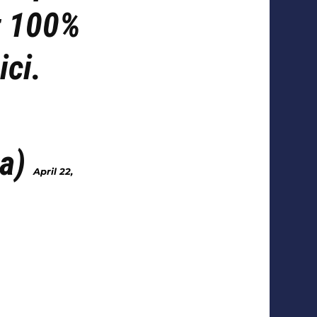
t 100%
ici.
ia)
April 22,